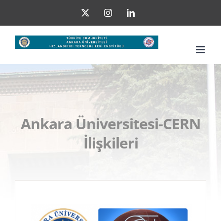
Skip
X
Instagram
LinkedIn
to
content
Ankara Üniversitesi-CERN
İlişkileri