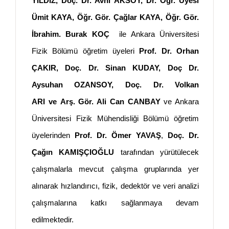
YILDIZ, Doç. Dr. Avni AKSOY, Dr. Öğr. Üyesi
Ümit KAYA, Öğr. Gör. Çağlar KAYA, Öğr. Gör.
İbrahim. Burak KOÇ
ile Ankara Üniversitesi
Fizik Bölümü öğretim üyeleri
Prof. Dr. Orhan
ÇAKIR
,
Doç. Dr. Sinan KUDAY, Doç Dr.
Aysuhan OZANSOY, Doç. Dr. Volkan
ARI
ve
Arş. Gör. Ali Can CANBAY
ve Ankara
Üniversitesi Fizik Mühendisliği Bölümü öğretim
üyelerinden
Prof. Dr. Ömer YAVAŞ
,
Doç. Dr.
Çağın KAMIŞÇIOĞLU
tarafından yürütülecek
çalışmalarla mevcut çalışma gruplarında yer
alınarak hızlandırıcı, fizik, dedektör ve veri analizi
çalışmalarına katkı sağlanmaya devam
edilmektedir.