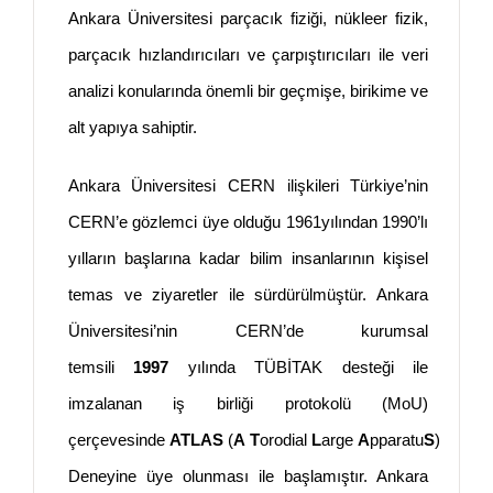
Ankara Üniversitesi parçacık fiziği, nükleer fizik,
parçacık hızlandırıcıları ve çarpıştırıcıları ile veri
analizi konularında önemli bir geçmişe, birikime ve
alt yapıya sahiptir.
Ankara Üniversitesi CERN ilişkileri Türkiye’nin
CERN’e gözlemci üye olduğu 1961yılından 1990’lı
yılların başlarına kadar bilim insanlarının kişisel
temas ve ziyaretler ile sürdürülmüştür. Ankara
Üniversitesi’nin CERN’de kurumsal
temsili
1997
yılında TÜBİTAK desteği ile
imzalanan iş birliği protokolü (MoU)
çerçevesinde
ATLAS
(
A
T
orodial
L
arge
A
pparatu
S
)
Deneyine üye olunması ile başlamıştır. Ankara