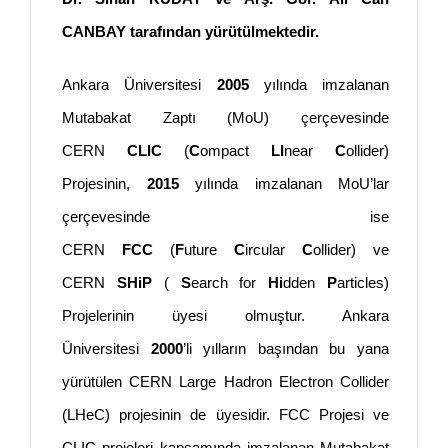
CANBAY tarafından yürütülmektedir.
Ankara Üniversitesi
2005
yılında imzalanan
Mutabakat Zaptı (MoU) çerçevesinde
CERN
CLIC
(
C
ompact
LI
near
C
ollider)
Projesinin,
2015
yılında imzalanan MoU’lar
çerçevesinde ise
CERN
FCC
(
F
uture
C
ircular
C
ollider) ve
CERN
SHiP
(
S
earch for
Hi
dden
P
articles)
Projelerinin üyesi olmuştur. Ankara
Üniversitesi
2000
’li yılların başından bu yana
yürütülen CERN Large Hadron Electron Collider
(LHeC) projesinin de üyesidir. FCC Projesi ve
CLIC projeleri kapsamında imzalanan Mutabakat