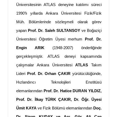
Üniversitesinin ATLAS deneyine katılımı süreci
1990’lı yıllarda Ankara Üniversitesi Fizik/Fizik
Müh. Bölümlerinde sözleşmeli olarak görev
yapan
Prof. Dr. Saleh SULTANSOY
ve Boğaziçi
Üniversitesi Öğretim Üyesi merhum
Prof. Dr.
Engin ARIK
(1948-2007) önderliğinde
gerçekleşmiştir. ATLAS deneyi kapsamında
çalışmalar Ankara Üniversitesi
ATLAS
Takım
Lideri
Prof. Dr. Orhan ÇAKIR
yürütücülüğünde,
Hızlandırıcı Teknolojileri Enstitüsü
elemanlarından
Prof. Dr. Hatice DURAN YILDIZ,
Prof. Dr. İlkay TÜRK ÇAKIR, Dr. Öğr. Üyesi
Ümit KAYA
ve Fizik Bölümü elemanlarından
Doç.
Dr. Sinan KUDAY ve Arş. Gör. Ali Can